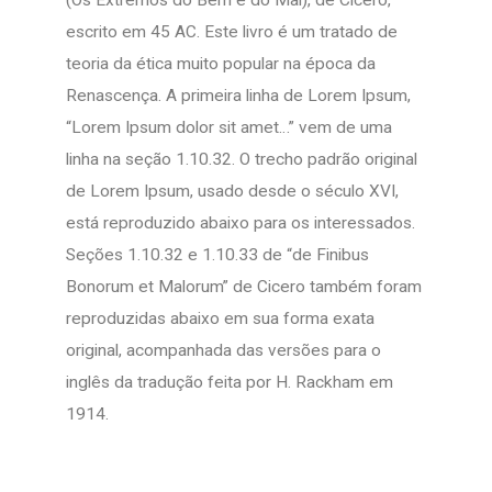
(Os Extremos do Bem e do Mal), de Cícero,
escrito em 45 AC. Este livro é um tratado de
teoria da ética muito popular na época da
Renascença. A primeira linha de Lorem Ipsum,
“Lorem Ipsum dolor sit amet…” vem de uma
linha na seção 1.10.32. O trecho padrão original
de Lorem Ipsum, usado desde o século XVI,
está reproduzido abaixo para os interessados.
Seções 1.10.32 e 1.10.33 de “de Finibus
Bonorum et Malorum” de Cicero também foram
reproduzidas abaixo em sua forma exata
original, acompanhada das versões para o
inglês da tradução feita por H. Rackham em
1914.
Copyright 2020 - Todos os direitos reservados