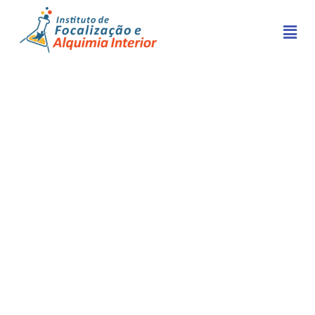
A REPOSTA ESTÁ NO
CORPO
Acesse o lugar em que residem as
respostas para dilemas, dores,
sentimentos intensos e até mesmo
onde habitam os traumas.
Onde você acessa sua sabedoria