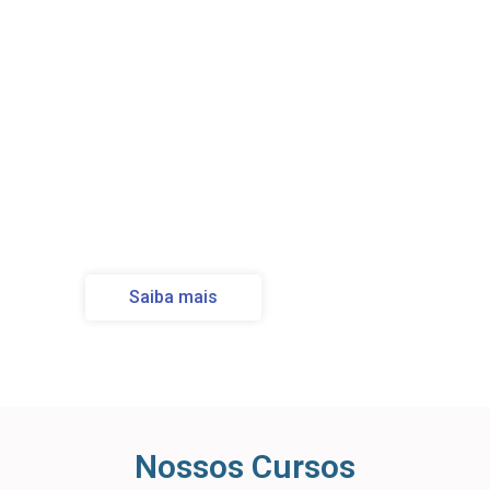
interior e se orienta na vida, de forma
conectada com sua verdade mais
profunda.
O caminho de retorno à sua
verdadeira essência e à
transformação genuína: o seu corpo!
Bem-vindos à Focalização!
Saiba mais
Nossos Cursos