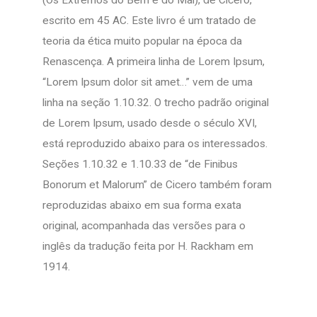
(Os Extremos do Bem e do Mal), de Cícero,
escrito em 45 AC. Este livro é um tratado de
teoria da ética muito popular na época da
Renascença. A primeira linha de Lorem Ipsum,
“Lorem Ipsum dolor sit amet…” vem de uma
linha na seção 1.10.32. O trecho padrão original
de Lorem Ipsum, usado desde o século XVI,
está reproduzido abaixo para os interessados.
Seções 1.10.32 e 1.10.33 de “de Finibus
Bonorum et Malorum” de Cicero também foram
reproduzidas abaixo em sua forma exata
original, acompanhada das versões para o
inglês da tradução feita por H. Rackham em
1914.
Copyright 2020 - Todos os direitos reservados