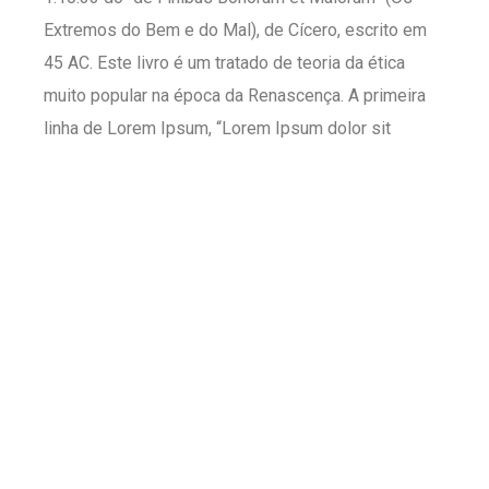
Extremos do Bem e do Mal), de Cícero, escrito em
45 AC. Este livro é um tratado de teoria da ética
muito popular na época da Renascença. A primeira
linha de Lorem Ipsum, “Lorem Ipsum dolor sit
amet…” vem de uma linha na seção 1.10.32.
O trecho padrão original de Lorem Ipsum, usado
desde o século XVI, está reproduzido abaixo para
os interessados. Seções 1.10.32 e 1.10.33 de “de
Finibus Bonorum et Malorum” de Cicero também
foram reproduzidas abaixo em sua forma exata
original, acompanhada das versões para o inglês da
tradução feita por H. Rackham em 1914.