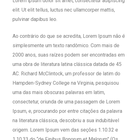
Lorem ipsum dolor sit amet, consectetur adipiscing
elit. Ut elit tellus, luctus nec ullamcorper mattis,
pulvinar dapibus leo.
Ao contrário do que se acredita, Lorem Ipsum não é
simplesmente um texto randômico. Com mais de
2000 anos, suas raízes podem ser encontradas em
uma obra de literatura latina clássica datada de 45
AC. Richard McClintock, um professor de latim do
Hampden-Sydney College na Virginia, pesquisou
uma das mais obscuras palavras em latim,
consectetur, oriunda de uma passagem de Lorem
Ipsum, e, procurando por entre citações da palavra
na literatura clássica, descobriu a sua indubitável
origem. Lorem Ipsum vem das seções 1.10.32 e
1.10.33 do “de Finibus Bonorum et Malorum” (Os